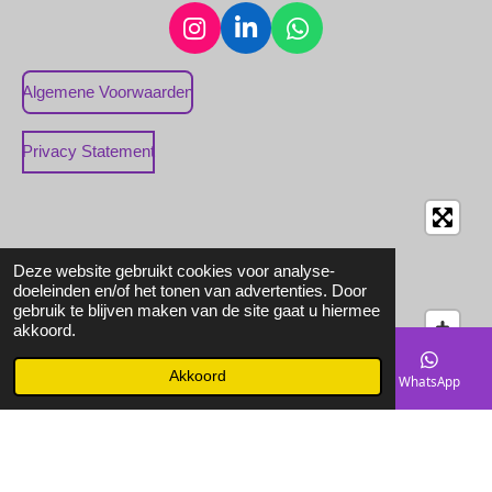
I
L
W
n
i
h
s
n
a
Algemene Voorwaarden
t
k
t
a
e
s
Privacy Statement
g
d
A
r
I
p
a
n
p
m
Deze website gebruikt cookies voor analyse-
doeleinden en/of het tonen van advertenties. Door
gebruik te blijven maken van de site gaat u hiermee
akkoord.
Akkoord
E-mailadres
Telefoonnummer
Instagram
WhatsApp
© 2022 - 2026 Sales Media