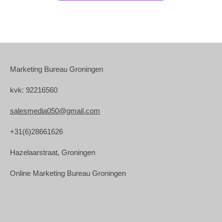
Marketing Bureau Groningen
kvk: 92216560
salesmedia050@gmail.com
+31(6)28661626
Hazelaarstraat, Groningen
Online Marketing Bureau Groningen