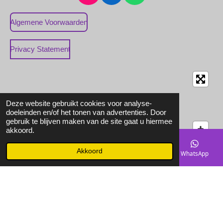
n
i
h
s
n
a
Algemene Voorwaarden
t
k
t
a
e
s
Privacy Statement
g
d
A
r
I
p
a
n
p
m
Deze website gebruikt cookies voor analyse-
doeleinden en/of het tonen van advertenties. Door
gebruik te blijven maken van de site gaat u hiermee
akkoord.
Akkoord
E-mailadres
Telefoonnummer
Instagram
WhatsApp
© 2022 - 2026 Sales Media
Powered by
JouwWeb